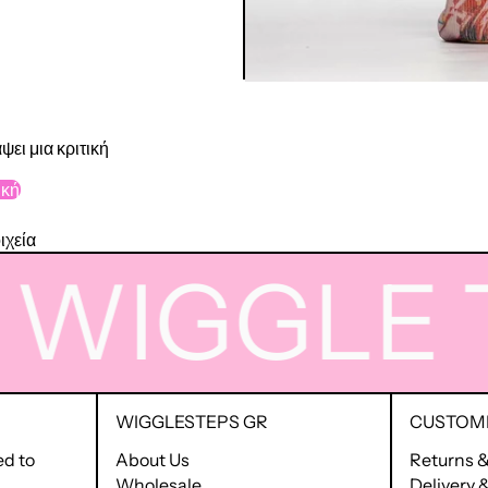
ψει μια κριτική
ική
ιχεία
IGGLE
TI
WIGGLESTEPS GR
CUSTOME
ed to
About Us
Returns 
Wholesale
Delivery