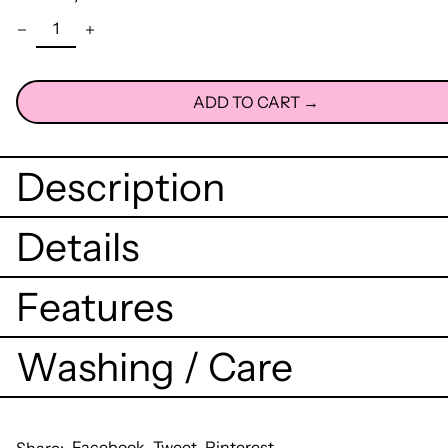
ADD TO CART →
Description
Details
Features
Washing / Care
Share
Tweet
Pin
Facebook
Tweet
Pinterest