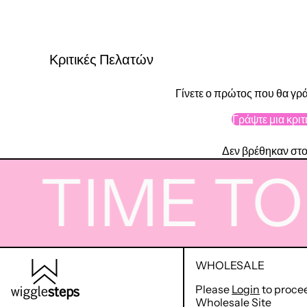
Κριτικές Πελατών
Γίνετε ο πρώτος που θα γρά
Γράψτε μια κριτ
Δεν βρέθηκαν στο
IME TO W
WHOLESALE
Please
Login
to proce
Wholesale Site