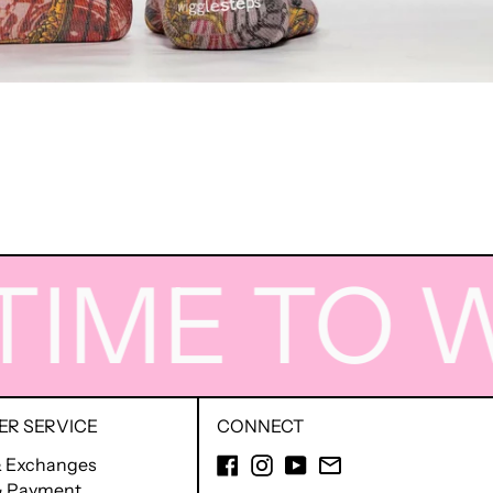
ME TO WI
R SERVICE
CONNECT
Facebook
Instagram
YouTube
Email
& Exchanges
 & Payment