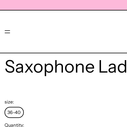
Menu
Saxophone Lad
size:
36-40
Quantity: