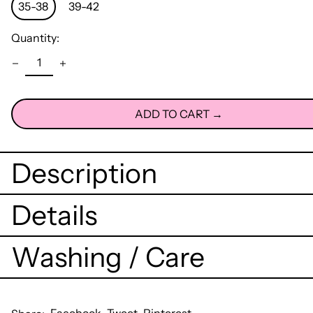
35-38
39-42
Quantity:
ADD TO CART →
Description
Details
Washing / Care
Share
Tweet
Pin