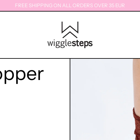
FREE SHIPPING ON ALL ORDERS OVER 35 EUR
opper